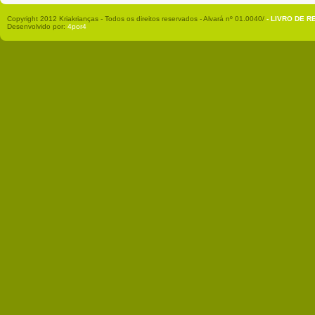
Copyright 2012 Kriakrianças - Todos os direitos reservados - Alvará nº 01.0040/
- LIVRO DE 
Desenvolvido por:
4por4